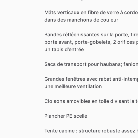
Mâts
verticaux
en
fibre
de
verre
à
cord
dans
des
manchons
de
couleur
Bandes
réfléchissantes
sur
la
porte,
tir
porte
avant,
porte-gobelets,
2
orifices
un
tapis
d'entrée
Sacs
de
transport
pour
haubans;
fanio
Grandes
fenêtres
avec
rabat
anti-intem
une
meilleure
ventilation
Cloisons
amovibles
en
toile
divisant
la
t
Plancher
PE
scellé
Tente
cabine
:
structure
robuste
assez