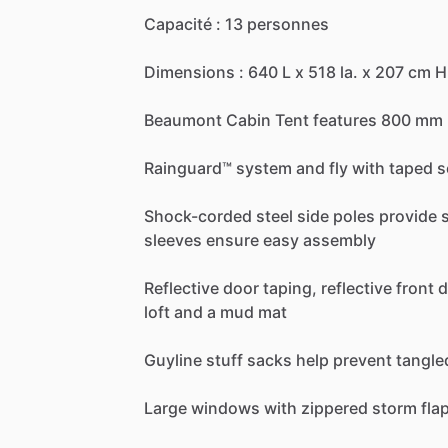
Capacité
:
13
personnes
Dimensions
:
640
L
x
518
la.
x
207
cm
H
Beaumont
Cabin
Tent
features
800
mm
Rainguard™
system
and
fly
with
taped
s
Shock-corded
steel
side
poles
provide
s
sleeves
ensure
easy
assembly
Reflective
door
taping,
reflective
front
d
loft
and
a
mud
mat
Guyline
stuff
sacks
help
prevent
tangle
Large
windows
with
zippered
storm
fla