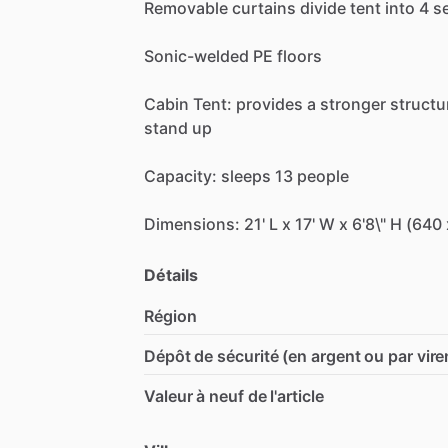
Removable
curtains
divide
tent
into
4
s
Sonic-welded
PE
floors
Cabin
Tent:
provides
a
stronger
structu
stand
up
Capacity:
sleeps
13
people
Dimensions:
21'
L
x
17'
W
x
6'8\"
H
(640
Détails
Région
Dépôt de sécurité (en argent ou par vir
Valeur à neuf de l'article