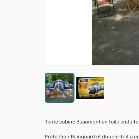
Tente
cabine
Beaumont
en
toile
enduite
Protection
Rainguard
et
double-toit
à
c