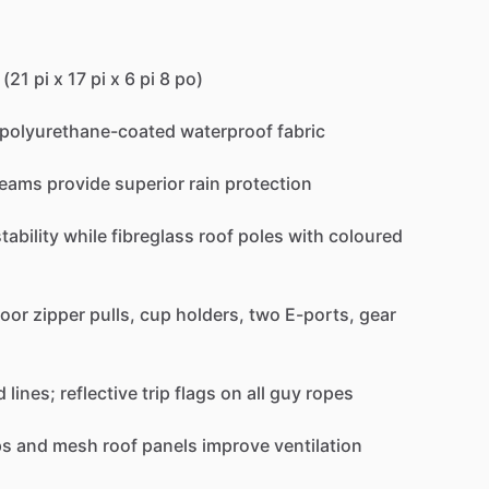
(21
pi
x
17
pi
x
6
pi
8
po)
polyurethane-coated
waterproof
fabric
eams
provide
superior
rain
protection
tability
while
fibreglass
roof
poles
with
coloured
oor
zipper
pulls,
cup
holders,
two
E-ports,
gear
d
lines;
reflective
trip
flags
on
all
guy
ropes
ps
and
mesh
roof
panels
improve
ventilation