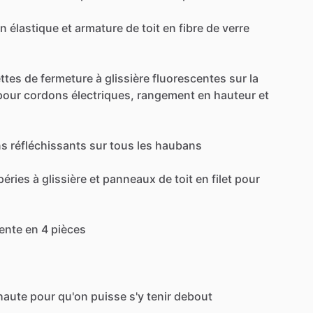
on
élastique
et
armature
de
toit
en
fibre
de
verre
ettes
de
fermeture
à
glissière
fluorescentes
sur
la
pour
cordons
électriques,
rangement
en
hauteur
et
ns
réfléchissants
sur
tous
les
haubans
péries
à
glissière
et
panneaux
de
toit
en
filet
pour
ente
en
4
pièces
haute
pour
qu'on
puisse
s'y
tenir
debout