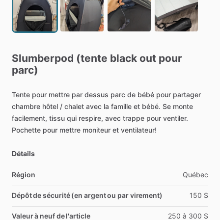
Slumberpod
(tente
black
out
pour
parc)
Tente
pour
mettre
par
dessus
parc
de
bébé
pour
partager
chambre
hôtel
​/​
chalet
avec
la
famille
et
bébé.
Se
monte
facilement,
tissu
qui
respire,
avec
trappe
pour
ventiler.
Pochette
pour
mettre
moniteur
et
ventilateur!
Détails
Région
Québec
Dépôt de sécurité (en argent ou par virement)
150
$
Valeur à neuf de l'article
250
à
300
$