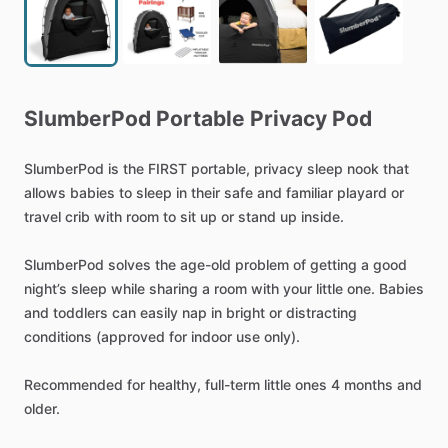
SlumberPod
Portable
Privacy
Pod
SlumberPod
is
the
FIRST
portable,
privacy
sleep
nook
that
allows
babies
to
sleep
in
their
safe
and
familiar
playard
or
travel
crib
with
room
to
sit
up
or
stand
up
inside.
SlumberPod
solves
the
age-old
problem
of
getting
a
good
night’s
sleep
while
sharing
a
room
with
your
little
one.
Babies
and
toddlers
can
easily
nap
in
bright
or
distracting
conditions
(approved
for
indoor
use
only).
Recommended
for
healthy,
full-term
little
ones
4
months
and
older.