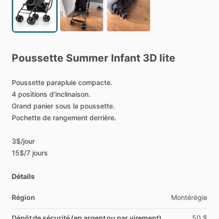
Poussette
Summer
Infant
3D
lite
Poussette
parapluie
compacte.
4
positions
d’inclinaison.
Grand
panier
sous
la
poussette.
Pochette
de
rangement
derrière.
3$
​/​
jour
15$
​/​
7
jours
Détails
Région
Montérégie
Dépôt de sécurité (en argent ou par virement)
50
$