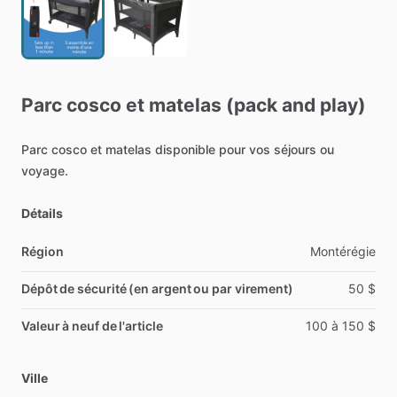
Parc
cosco
et
matelas
(pack
and
play)
Parc
cosco
et
matelas
disponible
pour
vos
séjours
ou
voyage.
Détails
Région
Montérégie
Dépôt de sécurité (en argent ou par virement)
50
$
Valeur à neuf de l'article
100
à
150
$
Ville