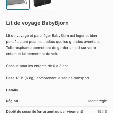
Lit
de
voyage
BabyBjorn
Lit
de
voyage
et
parc
léger
BabyBjorn
est
léger
et
bien
pensé
autant
pour
les
petites
que
les
grandes
aventures.
Toile
respirante
permettant
de
garder
un
oeil
sur
votre
enfant
et
lui
permettant
de
voir.
Conçue
pour
les
enfants
de
0
à
3
ans
Pèse
13
lb
(6
kg),
comprenant
le
sac
de
transport.
Détails
Région
Montérégie
Dépôt de sécurité (en argent ou par virement)
150
$