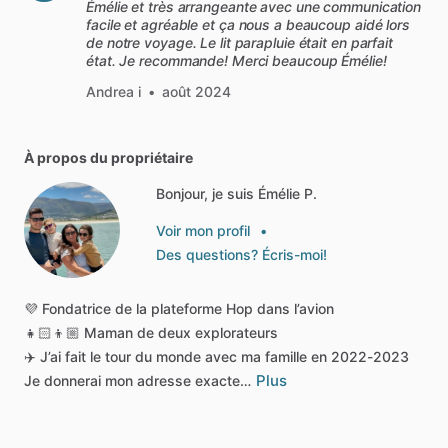
Émélie et très arrangeante avec une communication
facile et agréable et ça nous a beaucoup aidé lors
de notre voyage. Le lit parapluie était en parfait
état. Je recommande! Merci beaucoup Émélie!
Andrea i
•
août 2024
À propos du propriétaire
Bonjour, je suis Émélie P.
Voir mon profil
•
Des questions? Écris-moi!
💜
Fondatrice
de
la
plateforme
Hop
dans
l’avion
👧🏻👦🏼
Maman
de
deux
explorateurs
✈️
J’ai
fait
le
tour
du
monde
avec
ma
famille
en
2022-2023
Plus
Je
donnerai
mon
adresse
exacte…