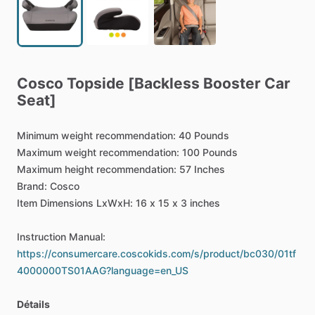
Cosco
Topside
[Backless
Booster
Car
Seat]
Minimum
weight
recommendation:
‎40
Pounds
Maximum
weight
recommendation:
‎100
Pounds
Maximum
height
recommendation:
‎57
Inches
Brand:
Cosco
Item
Dimensions
LxWxH:
16
x
15
x
3
inches
Instruction
Manual:
https://consumercare.coscokids.com/s/product/bc030/01tf
4000000TS01AAG?language=en_US
Détails