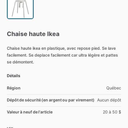
Chaise
haute
Ikea
Chaise
haute
ikea
en
plastique,
avec
repose
pied.
Se
lave
facilement.
Se
deplace
facilement
car
ultra
légère
et
pattes
se
démontent.
Détails
Région
Québec
Dépôt de sécurité (en argent ou par virement)
Aucun
dépôt
Valeur à neuf de l'article
20
à
50
$