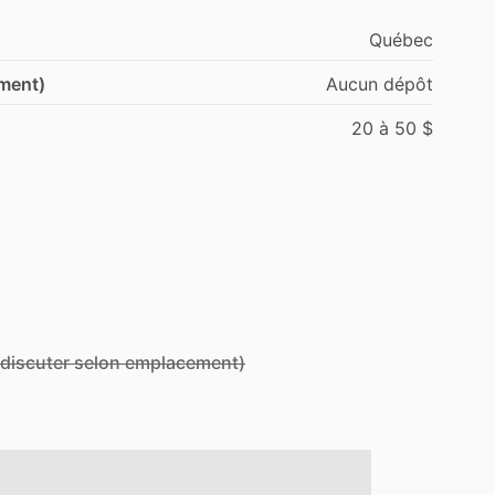
Québec
ement)
Aucun
dépôt
20
à
50
$
à discuter selon emplacement)