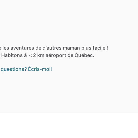
e
les
aventures
de
d'autres
maman
plus
facile
!
Habitons
à
＜2
km
aéroport
de
Québec.
 questions? Écris-moi!