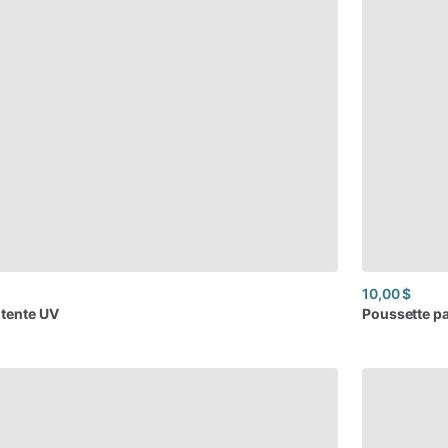
10,00 $
tente
UV
Poussette
pa