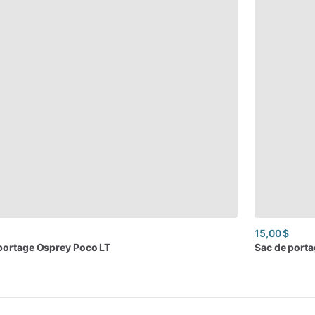
15,00 $
portage
Osprey
Poco
LT
Sac
de
porta