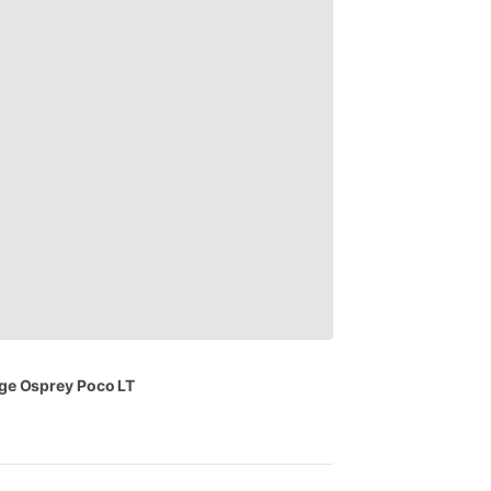
ge
Osprey
Poco
LT