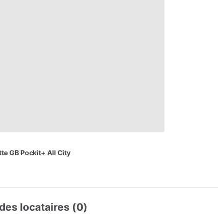
tte
GB
Pockit+
All
City
des locataires (0)