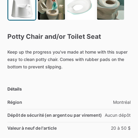
Potty
Chair
and​
​/​
​or
Toilet
Seat
Keep
up
the
progress
you've
made
at
home
with
this
super
easy
to
clean
potty
chair.
Comes
with
rubber
pads
on
the
bottom
to
prevent
slipping.
Détails
Région
Montréal
Dépôt de sécurité (en argent ou par virement)
Aucun
dépôt
Valeur à neuf de l'article
20
à
50
$