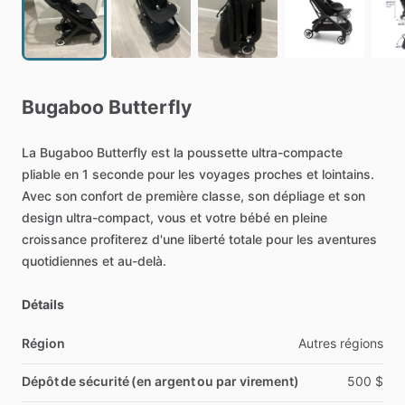
Bugaboo
Butterfly
La
Bugaboo
Butterfly
est
la
poussette
ultra-compacte
pliable
en
1
seconde
pour
les
voyages
proches
et
lointains.
Avec
son
confort
de
première
classe,
son
dépliage
et
son
design
ultra-compact,
vous
et
votre
bébé
en
pleine
croissance
profiterez
d'une
liberté
totale
pour
les
aventures
quotidiennes
et
au-delà.
Détails
Région
Autres
régions
Dépôt de sécurité (en argent ou par virement)
500
$