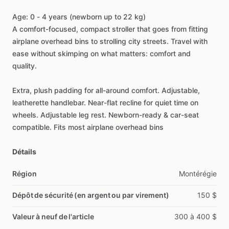
Age:
0
-
4
years
(newborn
up
to
22
kg)
A
comfort-focused,
compact
stroller
that
goes
from
fitting
airplane
overhead
bins
to
strolling
city
streets.
Travel
with
ease
without
skimping
on
what
matters:
comfort
and
quality.
Extra,
plush
padding
for
all-around
comfort.
Adjustable,
leatherette
handlebar.
Near-flat
recline
for
quiet
time
on
wheels.
Adjustable
leg
rest.
Newborn-ready
&
car-seat
compatible.
Fits
most
airplane
overhead
bins
Détails
Région
Montérégie
Dépôt de sécurité (en argent ou par virement)
150
$
Valeur à neuf de l'article
300
à
400
$