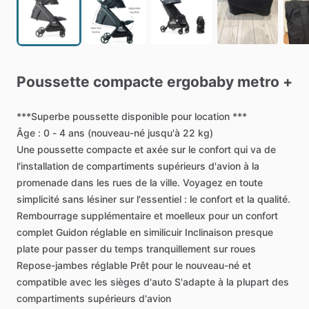
Poussette
compacte
ergobaby
metro
+
***Superbe
poussette
disponible
pour
location
***
Âge
:
0
-
4
ans
(nouveau-né
jusqu'à
22
kg)
Une
poussette
compacte
et
axée
sur
le
confort
qui
va
de
l'installation
de
compartiments
supérieurs
d'avion
à
la
promenade
dans
les
rues
de
la
ville.
Voyagez
en
toute
simplicité
sans
lésiner
sur
l'essentiel
:
le
confort
et
la
qualité.
Rembourrage
supplémentaire
et
moelleux
pour
un
confort
complet
Guidon
réglable
en
similicuir
Inclinaison
presque
plate
pour
passer
du
temps
tranquillement
sur
roues
Repose-jambes
réglable
Prêt
pour
le
nouveau-né
et
compatible
avec
les
sièges
d'auto
S'adapte
à
la
plupart
des
compartiments
supérieurs
d'avion