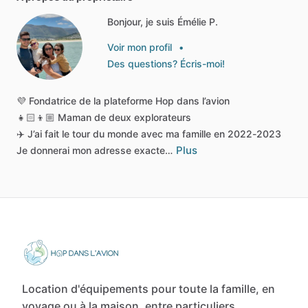
Bonjour, je suis Émélie P.
Voir mon profil
•
Des questions? Écris-moi!
💜
Fondatrice
de
la
plateforme
Hop
dans
l’avion
👧🏻👦🏼
Maman
de
deux
explorateurs
✈️
J’ai
fait
le
tour
du
monde
avec
ma
famille
en
2022-2023
Plus
Je
donnerai
mon
adresse
exacte…
Location d'équipements pour toute la famille, en
voyage ou à la maison, entre particuliers.