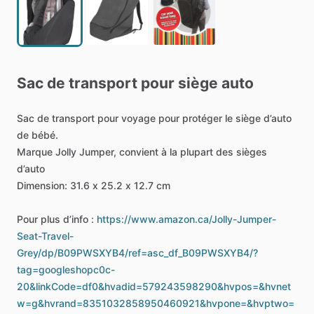
Sac
de
transport
pour
siège
auto
Sac
de
transport
pour
voyage
pour
protéger
le
siège
d’auto
de
bébé.
Marque
Jolly
Jumper,
convient
à
la
plupart
des
sièges
d’auto
Dimension:
31.6
x
25.2
x
12.7
cm
Pour
plus
d’info
:
https://www.amazon.ca/Jolly-Jumper-
Seat-Travel-
Grey/dp/B09PWSXYB4/ref=asc_df_B09PWSXYB4/?
tag=googleshopc0c-
20&linkCode=df0&hvadid=579243598290&hvpos=&hvnet
w=g&hvrand=8351032858950460921&hvpone=&hvptwo=