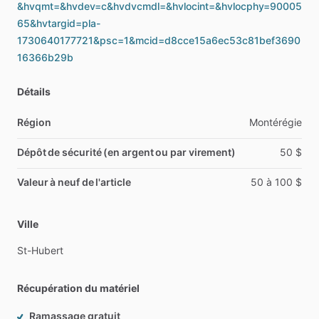
&hvqmt=&hvdev=c&hvdvcmdl=&hvlocint=&hvlocphy=90005
65&hvtargid=pla-
1730640177721&psc=1&mcid=d8cce15a6ec53c81bef3690
16366b29b
Détails
Région
Montérégie
Dépôt de sécurité (en argent ou par virement)
50
$
Valeur à neuf de l'article
50
à
100
$
Ville
St-Hubert
Récupération du matériel
Ramassage gratuit