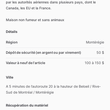
par
les
autorités
aériennes
dans
plusieurs
pays,
dont
le
Canada,
les
EU
et
la
France.
Maison
non
fumeur
et
sans
animaux
Détails
Région
Montérégie
Dépôt de sécurité (en argent ou par virement)
50
$
Valeur à neuf de l'article
100
à
150
$
Ville
A
5
minutes
de
l’autoroute
20
à
la
hauteur
de
Beloeil
​/​
Rive-
Sud
de
Montréal
​/​
Montérégie
Récupération du matériel