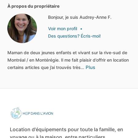
À propos du propriétaire
Bonjour, je suis Audrey-Anne F.
Voir mon profil
•
Des questions? Écris-moi!
Maman
de
deux
jeunes
enfants
et
vivant
sur
la
rive-sud
de
Montréal
​/​
en
Montérégie.
Il
me
fait
plaisir
d’offrir
en
location
Plus
certains
articles
que
j’ai
trouvés
très…
Location d'équipements pour toute la famille, en
voyage ou à la maison, entre particuliers.