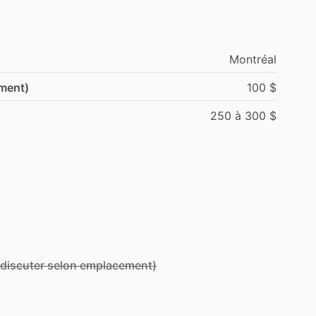
Montréal
ement)
100
$
250
à
300
$
à discuter selon emplacement)