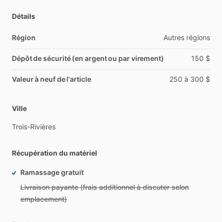
Détails
Région
Autres
régions
Dépôt de sécurité (en argent ou par virement)
150
$
Valeur à neuf de l'article
250
à
300
$
Ville
Trois-Rivières
Récupération du matériel
Ramassage gratuit
Livraison payante (frais additionnel à discuter selon
emplacement)