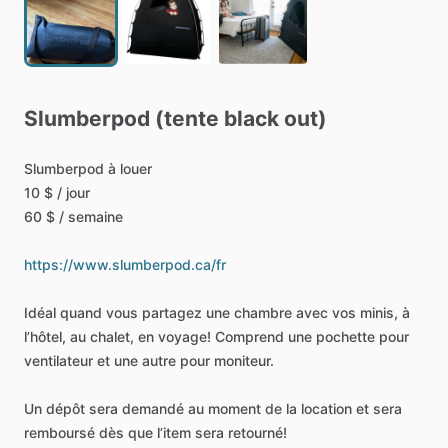
Slumberpod
(tente
black
out)
Slumberpod
à
louer
10
$
​/​
jour
60
$
​/​
semaine
https://www.slumberpod.ca/fr
Idéal
quand
vous
partagez
une
chambre
avec
vos
minis,
à
l’hôtel,
au
chalet,
en
voyage!
Comprend
une
pochette
pour
ventilateur
et
une
autre
pour
moniteur.
Un
dépôt
sera
demandé
au
moment
de
la
location
et
sera
remboursé
dès
que
l’item
sera
retourné!